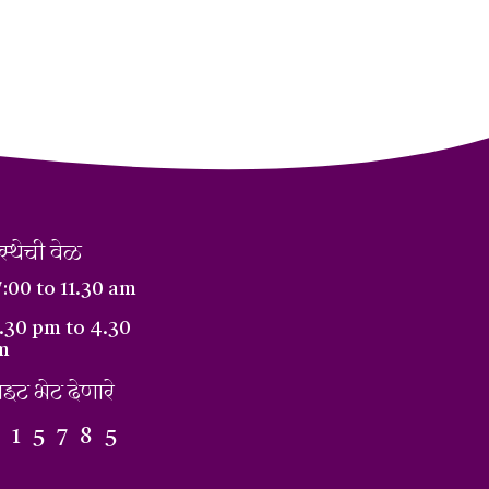
स्थेची वेळ
:00 to 11.30 am
.30 pm to 4.30
m
इट भेट देणारे
0
1
5
7
8
5