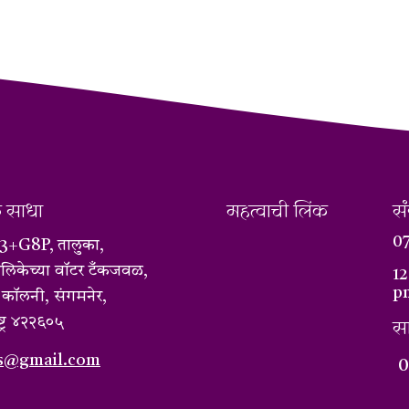
क साधा
महत्वाची लिंक
सं
07
+G8P, तालुका,
लिकेच्या वॉटर टँकजवळ,
12
p
 कॉलनी, संगमनेर,
्ट्र ४२२६०५
सा
s@gmail.com