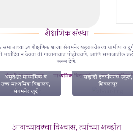
शैक्षणिक संस्था
सारक समाजाच्या ३९ शैक्षणिक शाखा संगमनेर शहराबरोबरच ग्रामीण व दुर्
रती मर्यादित न ठेवता ती गावागावात पोहोचवणे, आणि समाजातील प्रत्येक
करून देणे.
इंग्रजी माध्यम स्कूल
माध्यमिक विद्यालये
उच्च माध्यमिक व
अमृतेश्वर माध्यमिक व
सह्याद्री इंटरनॅशनल स्कूल,
उच्च माध्यमिक विद्यालय,
शिबलापूर
संगमनेर खुर्द
आमच्यावरचा विश्वास, त्यांच्या शब्दांत