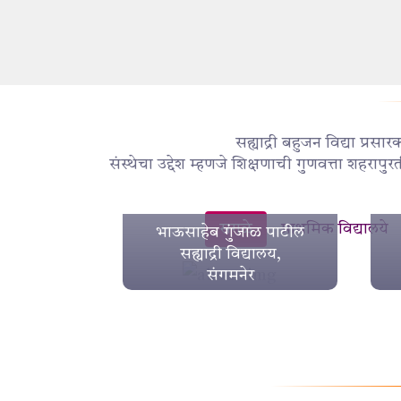
सह्याद्री बहुजन विद्या प्र
संस्थेचा उद्देश म्हणजे शिक्षणाची गुणवत्ता शहरापु
सगळे
प्राथमिक विद्यालये
भाऊसाहेब गुंजाळ पाटील
सह्याद्री विद्यालय,
संगमनेर