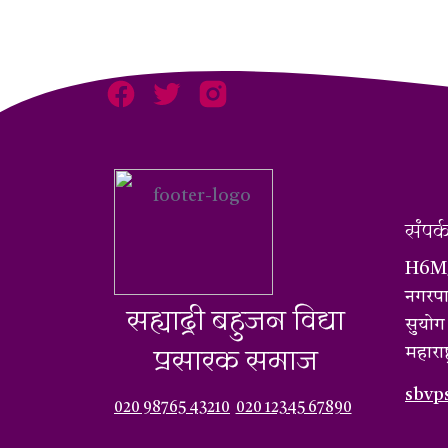
संपर्
H6M3
नगरपा
सह्याद्री बहुजन विद्या
सुयोग
प्रसारक समाज
महाराष
sbvp
020 98765 43210
020 12345 67890