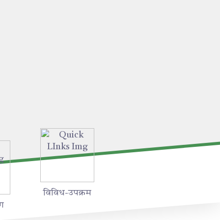
विविध-उपक्रम
ग