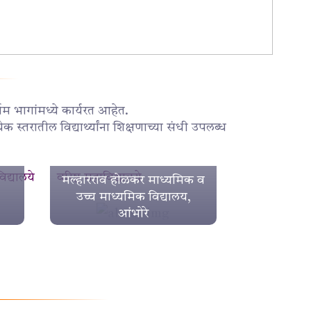
गम भागांमध्ये कार्यरत आहेत.
 स्तरातील विद्यार्थ्यांना शिक्षणाच्या संधी उपलब्ध
िद्यालये
वरिष्ठ महाविद्यालये
मल्हारराव होळकर माध्यमिक व
उच्च माध्यमिक विद्यालय,
आंभोरे