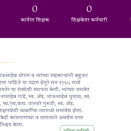
0
0
कार्यरत शिक्षक
शिक्षकेतर कर्मचारी
 भाऊसाहेब थोरात व त्यांच्या सहकाऱ्यांनी बहुजन
ला पाहिजे या उदात्त हेतूने सन १९६५ मध्ये
मनेर या संस्थेची स्थापना केली. त्यांच्या समवेत
नानासाहेब गाडे, स्व. ॲड. भाऊसाहेब धुमाळ, स्व.
 स्व.एम.वाय. पानसरे गुरुजी, स्व. ॲड.
क्षणप्रेमी व्यवतींचा त्यामध्ये समावेश होता.
बिडी कामगारांच्या व सातत्याने अवर्षण ग्रस्त
निश्चय केला.